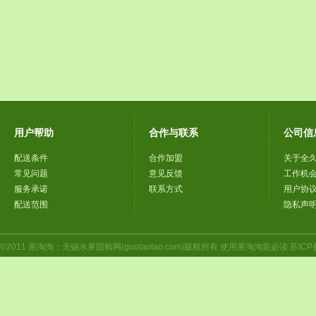
用户帮助
合作与联系
公司信
配送条件
合作加盟
关于全
常见问题
意见反馈
工作机
服务承诺
联系方式
用户协
配送范围
隐私声
©2011 果淘淘：无锡水果团购网(guotaotao.com)版权所有 使用果淘淘前必读 苏ICP备1