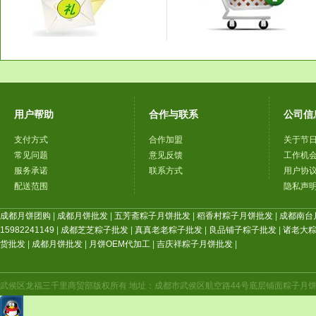
用户帮助
合作与联系
公司信
支付方式
合作加盟
关于节
常见问题
意见反馈
工作机
服务承诺
联系方式
用户协
配送范围
隐私声
成都月饼团购
|
成都月饼批发
|
五芳斋粽子月饼批发
|
稻香村粽子月饼批发
|
成都南台
15982241149
|
成都芝芝粽子批发
|
真真老老粽子批发
|
良品铺子粽子批发
|
诸老大
货批发
|
成都月饼批发
|
月饼OEM代加工
|
吉庆祥粽子月饼批发
|
武侯区龙福三千里商贸部版权所有 地址：成都市武侯区航空路44号底层铺面粽子月饼年货（航