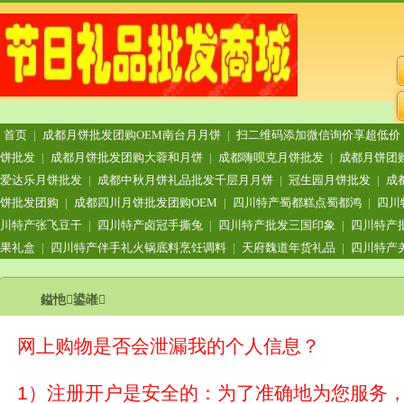
首页
|
成都月饼批发团购OEM南台月月饼
|
扫二维码添加微信询价享超低价
饼批发
|
成都月饼批发团购大蓉和月饼
|
成都嗨呗克月饼批发
|
成都月饼团
爱达乐月饼批发
|
成都中秋月饼礼品批发千层月月饼
|
冠生园月饼批发
|
成
饼批发团购
|
成都四川月饼批发团购OEM
|
四川特产蜀都糕点蜀都鸿
|
四川
川特产张飞豆干
|
四川特产卤冠手撕兔
|
四川特产批发三国印象
|
四川特产
果礼盒
|
四川特产伴手礼火锅底料烹饪调料
|
天府魏道年货礼品
|
四川特产
鎰忚鍙嶉
网上购物是否会泄漏我的个人信息？
1）注册开户是安全的：为了准确地为您服务