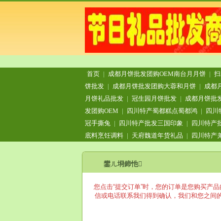
首页
|
成都月饼批发团购OEM南台月月饼
|
扫
饼批发
|
成都月饼批发团购大蓉和月饼
|
成都
月饼礼品批发
|
冠生园月饼批发
|
成都月饼批
发团购OEM
|
四川特产蜀都糕点蜀都鸿
|
四川
冠手撕兔
|
四川特产批发三国印象
|
四川特产
底料烹饪调料
|
天府魏道年货礼品
|
四川特产
鐢ㄦ埛鍗忚
您点击“提交订单”时，您的订单是您购买产
信或电话联系我们得到确认，我们和您之间