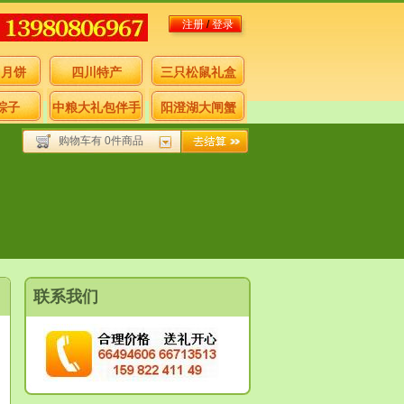
注册
/
登录
月月饼
四川特产
三只松鼠礼盒
粽子
中粮大礼包伴手
阳澄湖大闸蟹
购物车有 0件商品
礼
联系我们