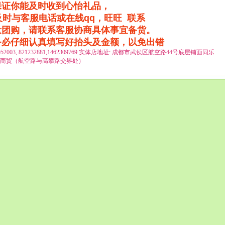
保证你能及时收到心怡礼品，
时与客服电话或在线qq，旺旺 联系
量团购，请联系客服协商具体事宜备货。
务必仔细认真
填写好抬头及金额，以免出错
14952003, 821232881,1462309769 实体店地址:
成都市武侯区航空路44号底层铺面同乐
商贸（航空路与高攀路交界处）