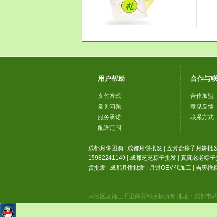
用户帮助
合作与
支付方式
合作加盟
常见问题
意见反馈
服务承诺
联系方式
配送范围
成都月饼团购
|
成都月饼批发
|
五芳斋粽子月饼批
15982241149
|
成都芝芝粽子批发
|
真真老老粽子
货批发
|
成都月饼批发
|
月饼OEM代加工
|
吉庆祥
武侯区龙福三千里商贸部版权所有 地址：成都市武侯区