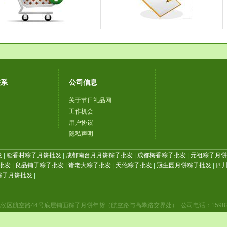
联系
公司信息
关于节日礼品网
工作机会
用户协议
隐私声明
发
|
稻香村粽子月饼批发
|
成都南台月月饼粽子批发
|
成都梅香粽子批发
|
元祖粽子月饼批
批发
|
良品铺子粽子批发
|
诸老大粽子批发
|
天伦粽子批发
|
冠生园月饼粽子批发
|
四川
粽子月饼批发
|
航空路44号底层铺面粽子月饼年货（航空路与高攀路交界处） 公司电话：1598224114