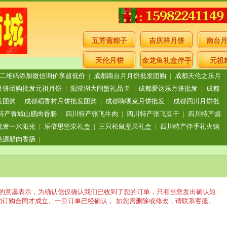
五芳斋粽子
吉庆祥月饼
南台
天伦月饼
金龙鱼礼盒伴手
元祖
二维码添加微信询价享超低价
|
成都南台月月饼批发团购
|
成都天伦之乐月
礼
月饼团购批发元祖月饼
|
阳澄湖大闸蟹礼品卡
|
成都爱达乐月饼批发
|
成都
发团购
|
成都稻香村月饼批发团购
|
成都嗨呗克月饼批发
|
成都四川月饼批
特产青城山腊肉香肠
|
四川特产张飞牛肉
|
四川特产张飞豆干
|
四川特产卤
批发一米阳光
|
乐倍思坚果礼盒
|
三只松鼠坚果礼盒
|
四川特产伴手礼火锅
羌源腊肉香肠
|
品的意愿表示，为确认信仅确认我们已收到了您的订单，只有当您发出确认短
的订购合同才成立。一旦订单已经确认， 如您需删除或修改，请联系客服。