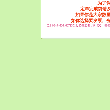
为了
定单完成前请及
如果你是大宗数
如你选择要发票。
028-66494606, 66713513, 15982241149 , QQ：8