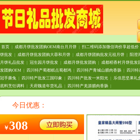
首页
|
成都月饼批发团购OEM南台月月饼
|
扫二维码添加微信询价享超低价
饼批发
|
成都月饼批发团购大蓉和月饼
|
成都月饼团购批发元祖月饼
|
阳澄
月饼礼品批发
|
冠生园月饼批发
|
成都月饼批发团购
|
成都稻香村月饼批发
发团购OEM
|
四川特产蜀都糕点蜀都鸿
|
四川特产青城山腊肉香肠
|
四川特
冠手撕兔
|
四川特产批发三国印象
|
四川特产批发一米阳光
|
乐倍思坚果礼
底料烹饪调料
|
天府魏道年货礼品
|
四川特产羌源腊肉香肠
|
今日优惠：
308
￥