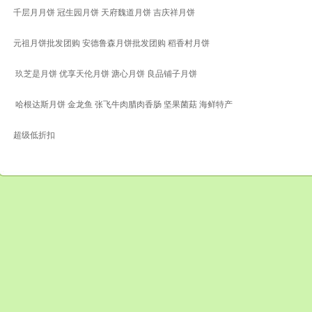
千层月月饼 冠生园月饼 天府魏道月饼 吉庆祥月饼
元祖月饼批发团购 安德鲁森月饼批发团购 稻香村月饼
玖芝是月饼 优享天伦月饼 溏心月饼 良品铺子月饼
哈根达斯月饼 金龙鱼 张飞牛肉腊肉香肠 坚果菌菇 海鲜特产
超级低折扣