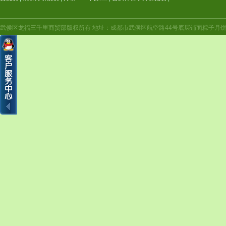
武侯区龙福三千里商贸部版权所有 地址：成都市武侯区航空路44号底层铺面粽子月饼年货（航