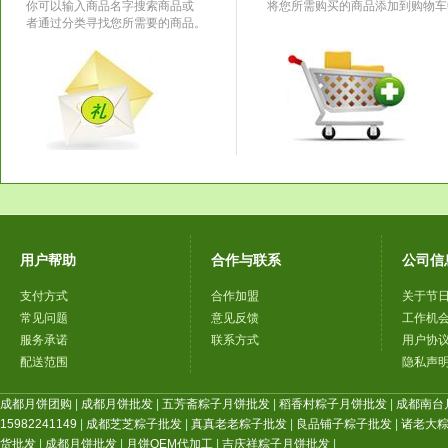
你可以输入商品名字搜索商品或
将您所需购买的商品添加到购物车
者通过分类寻找您所需要的商品。
用户帮助
合作与联系
公司信
支付方式
合作加盟
关于节
常见问题
意见反馈
工作机
服务承诺
联系方式
用户协
配送范围
隐私声
成都月饼团购
|
成都月饼批发
|
五芳斋粽子月饼批发
|
稻香村粽子月饼批发
|
成都南台
15982241149
|
成都芝芝粽子批发
|
真真老老粽子批发
|
良品铺子粽子批发
|
诸老大
货批发
|
成都月饼批发
|
月饼OEM代加工
|
吉庆祥粽子月饼批发
|