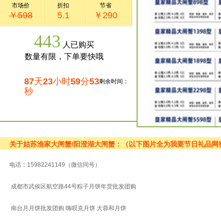
市场价
折扣
节省
￥598
5.1
￥290
443
人已购买
数量有限，下单要快哦
87
天
23
小时
59
分
53
剩余时间：
秒
关于姑苏渔家大闸蟹/阳澄湖大闸蟹：（以下图片全为我要节日礼品网
电话：15982241149（微信同号）
成都市武侯区航空路44号粽子月饼年货批发团购
南台月月饼批发团购 嗨呗克月饼 大蓉和月饼