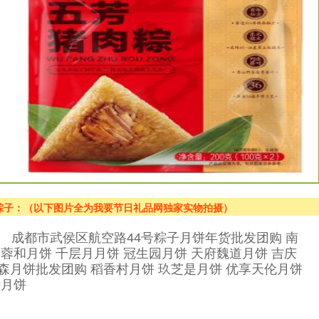
空粽子：（以下图片全为我要节日礼品网独家实物拍摄）
同号） 成都市武侯区航空路44号粽子月饼年货批发团购 南
蓉和月饼 千层月月饼 冠生园月饼 天府魏道月饼 吉庆
森月饼批发团购 稻香村月饼 玖芝是月饼 优享天伦月饼
斯月饼