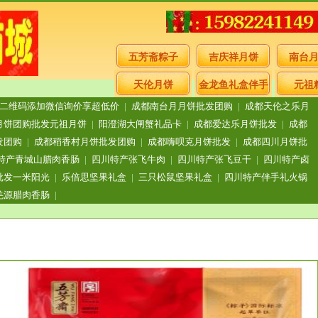
五芳斋粽子
吉庆祥月饼
南台
天伦月饼
金龙鱼礼盒伴手
元祖
二维码添加微信询价享超低价
|
成都南台月月饼批发团购
|
成都天伦之乐月
礼
月饼团购批发元祖月饼
|
阳澄湖大闸蟹礼品卡
|
成都爱达乐月饼批发
|
成都
发团购
|
成都稻香村月饼批发团购
|
成都嗨呗克月饼批发
|
成都四川月饼批
特产青城山腊肉香肠
|
四川特产张飞牛肉
|
四川特产张飞豆干
|
四川特产卤
批发一米阳光
|
乐倍思坚果礼盒
|
三只松鼠坚果礼盒
|
四川特产伴手礼火锅
羌源腊肉香肠
|