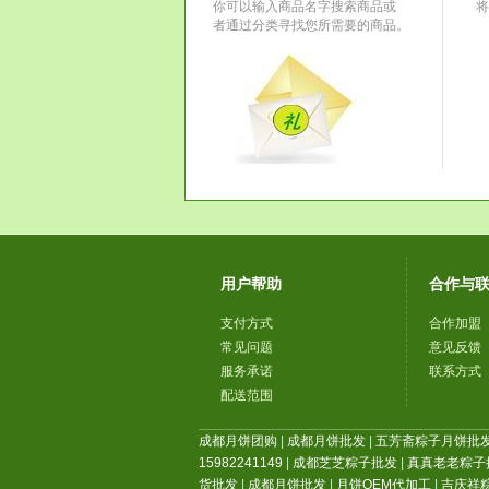
你可以输入商品名字搜索商品或
将
者通过分类寻找您所需要的商品。
用户帮助
合作与
支付方式
合作加盟
常见问题
意见反馈
服务承诺
联系方式
配送范围
成都月饼团购
|
成都月饼批发
|
五芳斋粽子月饼批
15982241149
|
成都芝芝粽子批发
|
真真老老粽子
货批发
|
成都月饼批发
|
月饼OEM代加工
|
吉庆祥