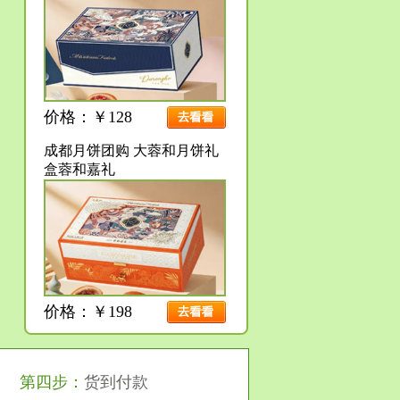
价格：￥128
成都月饼团购 大蓉和月饼礼
盒蓉和嘉礼
价格：￥198
第四步：
货到付款