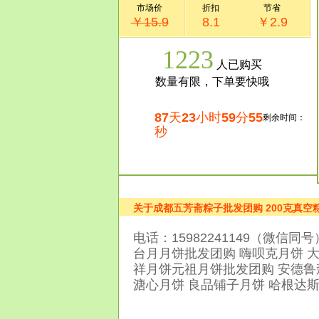
市场价
折扣
节省
￥15.9
8.1
￥2.9
1223
人已购买
数量有限，下单要快哦
87
天
23
小时
59
分
54
剩余时间：
秒
关于成都五芳斋粽子批发团购 200克真
电话：15982241149（微信
台月月饼批发团购 嗨呗克月饼 大
祥月饼元祖月饼批发团购 安德鲁
溏心月饼 良品铺子月饼 哈根达