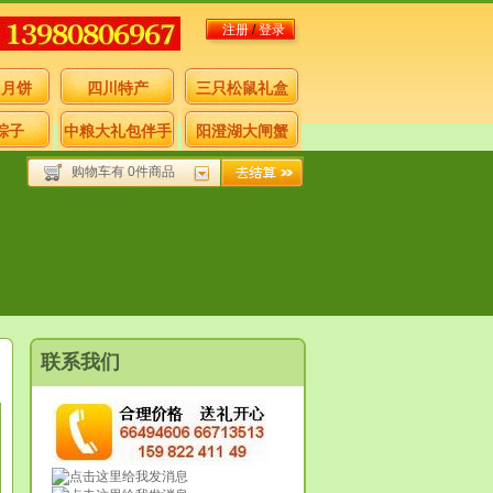
注册
/
登录
月月饼
四川特产
三只松鼠礼盒
粽子
中粮大礼包伴手
阳澄湖大闸蟹
购物车有 0件商品
礼
联系我们