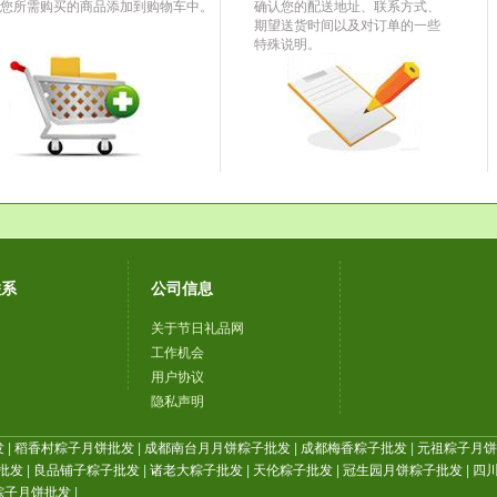
您所需购买的商品添加到购物车中。
确认您的配送地址、联系方式、
期望送货时间以及对订单的一些
特殊说明。
联系
公司信息
关于节日礼品网
工作机会
用户协议
隐私声明
发
|
稻香村粽子月饼批发
|
成都南台月月饼粽子批发
|
成都梅香粽子批发
|
元祖粽子月饼批
批发
|
良品铺子粽子批发
|
诸老大粽子批发
|
天伦粽子批发
|
冠生园月饼粽子批发
|
四川
粽子月饼批发
|