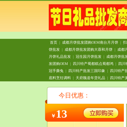
首页
|
成都月饼批发团购OEM南台月月饼
|
扫
饼批发
|
成都月饼批发团购大蓉和月饼
|
成都
月饼礼品批发
|
冠生园月饼批发
|
成都月饼批
发团购OEM
|
四川特产蜀都糕点蜀都鸿
|
四川
冠手撕兔
|
四川特产批发三国印象
|
四川特产
底料烹饪调料
|
天府魏道年货礼品
|
四川特产
今日优惠：
13
￥