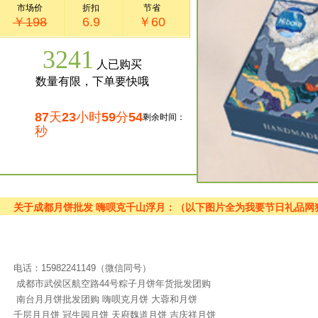
市场价
折扣
节省
￥198
6.9
￥60
3241
人已购买
数量有限，下单要快哦
87
天
23
小时
59
分
54
剩余时间：
秒
关于成都月饼批发 嗨呗克千山浮月：（以下图片全为我要节日礼品网
电话：15982241149（微信同号）
成都市武侯区航空路44号粽子月饼年货批发团购
南台月月饼批发团购 嗨呗克月饼 大蓉和月饼
千层月月饼 冠生园月饼 天府魏道月饼 吉庆祥月饼