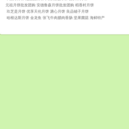
元祖月饼批发团购 安德鲁森月饼批发团购 稻香村月饼
玖芝是月饼 优享天伦月饼 溏心月饼 良品铺子月饼
哈根达斯月饼 金龙鱼 张飞牛肉腊肉香肠 坚果菌菇 海鲜特产