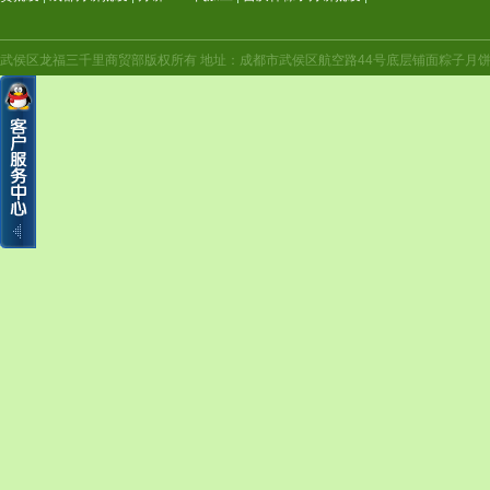
武侯区龙福三千里商贸部版权所有 地址：成都市武侯区航空路44号底层铺面粽子月饼年货（航