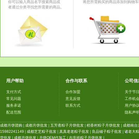
你可以输入商品名字搜索商品或
将您所需购买的商品添加到购物车
者通过分类寻找您所需要的商品。
用户帮助
合作与联系
公司信
支付方式
合作加盟
关于节
常见问题
意见反馈
工作机
服务承诺
联系方式
用户协
配送范围
隐私声
成都月饼团购
|
成都月饼批发
|
五芳斋粽子月饼批发
|
稻香村粽子月饼批发
|
成都南台
15982241149
|
成都芝芝粽子批发
|
真真老老粽子批发
|
良品铺子粽子批发
|
诸老大
货批发
|
成都月饼批发
|
月饼OEM代加工
|
吉庆祥粽子月饼批发
|