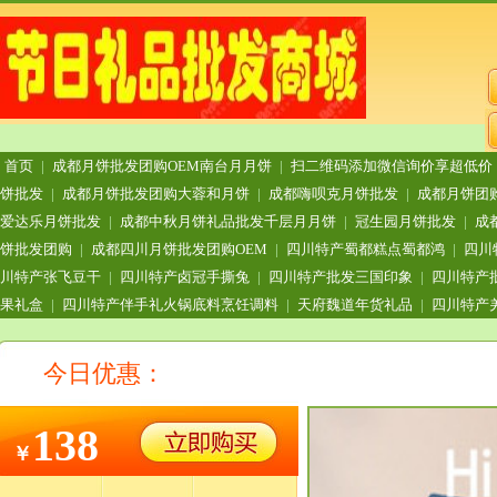
首页
|
成都月饼批发团购OEM南台月月饼
|
扫二维码添加微信询价享超低价
饼批发
|
成都月饼批发团购大蓉和月饼
|
成都嗨呗克月饼批发
|
成都月饼团
爱达乐月饼批发
|
成都中秋月饼礼品批发千层月月饼
|
冠生园月饼批发
|
成
饼批发团购
|
成都四川月饼批发团购OEM
|
四川特产蜀都糕点蜀都鸿
|
四川
川特产张飞豆干
|
四川特产卤冠手撕兔
|
四川特产批发三国印象
|
四川特产
果礼盒
|
四川特产伴手礼火锅底料烹饪调料
|
天府魏道年货礼品
|
四川特产
今日优惠：
138
￥