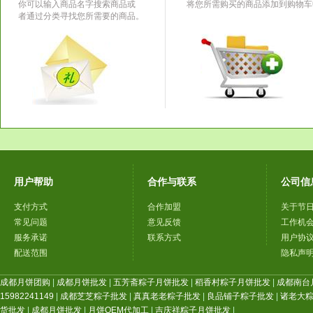
你可以输入商品名字搜索商品或
将您所需购买的商品添加到购物车
者通过分类寻找您所需要的商品。
用户帮助
合作与联系
公司信
支付方式
合作加盟
关于节
常见问题
意见反馈
工作机
服务承诺
联系方式
用户协
配送范围
隐私声
成都月饼团购
|
成都月饼批发
|
五芳斋粽子月饼批发
|
稻香村粽子月饼批发
|
成都南台
15982241149
|
成都芝芝粽子批发
|
真真老老粽子批发
|
良品铺子粽子批发
|
诸老大
货批发
|
成都月饼批发
|
月饼OEM代加工
|
吉庆祥粽子月饼批发
|