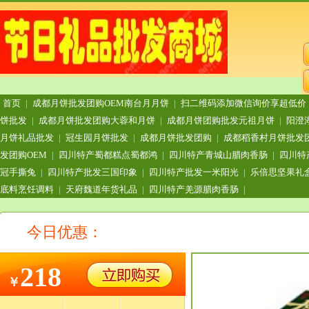
首页
|
成都月饼批发团购OEM南台月月饼
|
扫二维码添加微信询价享超低价
饼批发
|
成都月饼批发团购大蓉和月饼
|
成都月饼团购批发元祖月饼
|
阳澄
月饼礼品批发
|
冠生园月饼批发
|
成都月饼批发团购
|
成都稻香村月饼批发
发团购OEM
|
四川特产蜀都糕点蜀都鸿
|
四川特产青城山腊肉香肠
|
四川特
冠手撕兔
|
四川特产批发三国印象
|
四川特产批发一米阳光
|
乐倍思坚果礼
底料烹饪调料
|
天府魏道年货礼品
|
四川特产羌源腊肉香肠
|
今日优惠：
218
￥