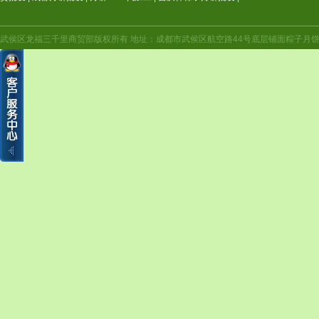
武侯区龙福三千里商贸部版权所有 地址：成都市武侯区航空路44号底层铺面粽子月饼年货（航