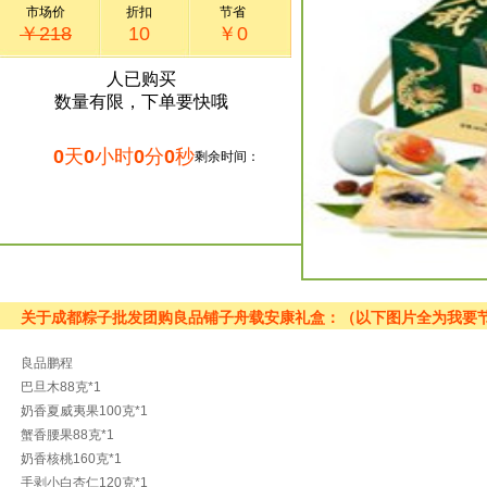
市场价
折扣
节省
￥218
10
￥0
人已购买
数量有限，下单要快哦
0
天
0
小时
0
分
0
秒
剩余时间：
关于成都粽子批发团购良品铺子舟载安康礼盒：（以下图片全为我要
良品鹏程
巴旦木88克*1
奶香夏威夷果100克*1
蟹香腰果88克*1
奶香核桃160克*1
手剥小白杏仁120克*1