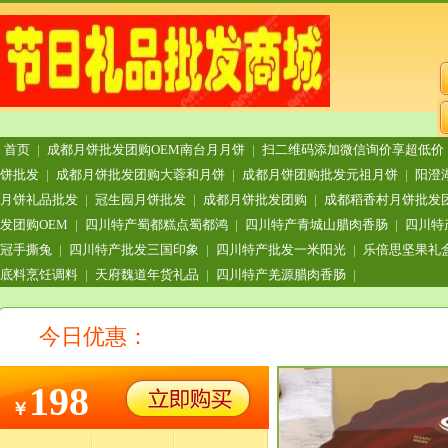
首页
|
成都月饼批发团购OEM南台月月饼
|
扫二维码添加微信询价享超低价
饼批发
|
成都月饼批发团购大蓉和月饼
|
成都月饼团购批发元祖月饼
|
阳澄
月饼礼品批发
|
冠生园月饼批发
|
成都月饼批发团购
|
成都稻香村月饼批发
发团购OEM
|
四川特产蜀都糕点蜀都鸿
|
四川特产青城山腊肉香肠
|
四川特
冠手撕兔
|
四川特产批发三国印象
|
四川特产批发一米阳光
|
乐倍思坚果礼
底料烹饪调料
|
天府魏道年货礼品
|
四川特产羌源腊肉香肠
|
今日优惠：
198
￥