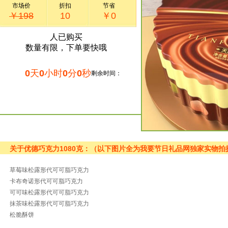
市场价
折扣
节省
￥198
10
￥0
人已购买
数量有限，下单要快哦
0
天
0
小时
0
分
0
秒
剩余时间：
关于优德巧克力1080克：（以下图片全为我要节日礼品网独家实物拍
草莓味松露形代可可脂巧克力
卡布奇诺形代可可脂巧克力
可可味松露形代可可脂巧克力
抹茶味松露形代可可脂巧克力
松脆酥饼