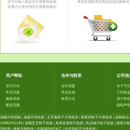
你可以输入商品名字搜索商品或
将您所需购买的商品添加到购物车
者通过分类寻找您所需要的商品。
用户帮助
合作与联系
公司信
支付方式
合作加盟
关于节
常见问题
意见反馈
工作机
服务承诺
联系方式
用户协
配送范围
隐私声
成都月饼团购
|
成都月饼批发
|
五芳斋粽子月饼批发
|
稻香村粽子月饼批发
|
成都南台
15982241149
|
成都芝芝粽子批发
|
真真老老粽子批发
|
良品铺子粽子批发
|
诸老大
货批发
|
成都月饼批发
|
月饼OEM代加工
|
吉庆祥粽子月饼批发
|