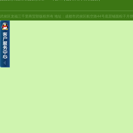
武侯区龙福三千里商贸部版权所有 地址：成都市武侯区航空路44号底层铺面粽子月饼年货（航