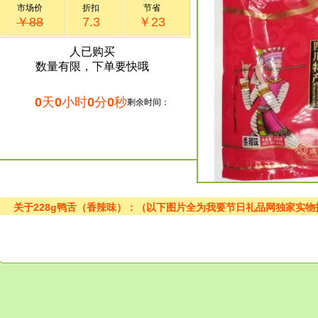
市场价
折扣
节省
￥88
7.3
￥23
人已购买
数量有限，下单要快哦
0
天
0
小时
0
分
0
秒
剩余时间：
关于228g鸭舌（香辣味）：（以下图片全为我要节日礼品网独家实物