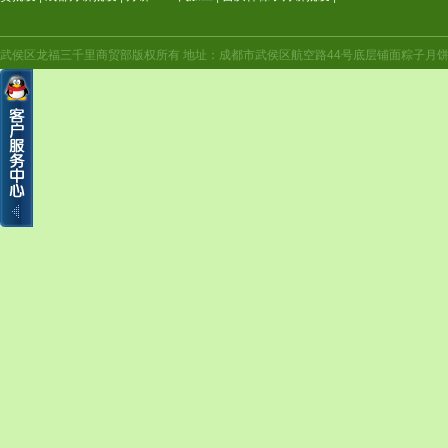
武侯区龙福三千里商贸部版权所有 地址：成都市武侯区航空路44号底层铺面粽子月饼年货（航