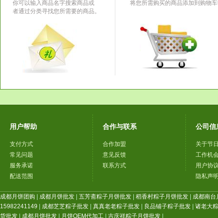
你可以输入商品名字搜索商品或
将您所需购买的商品添加到购物车
者通过分类寻找您所需要的商品。
用户帮助
合作与联系
公司信
支付方式
合作加盟
关于节
常见问题
意见反馈
工作机
服务承诺
联系方式
用户协
配送范围
隐私声
成都月饼团购
|
成都月饼批发
|
五芳斋粽子月饼批发
|
稻香村粽子月饼批发
|
成都南台
15982241149
|
成都芝芝粽子批发
|
真真老老粽子批发
|
良品铺子粽子批发
|
诸老大
货批发
|
成都月饼批发
|
月饼OEM代加工
|
吉庆祥粽子月饼批发
|