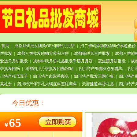
首页
|
成都月饼批发团购OEM南台月月饼
|
扫二维码添加微信询价享超低价
饼批发
|
成都月饼批发团购大蓉和月饼
|
成都嗨呗克月饼批发
|
成都月饼团
爱达乐月饼批发
|
成都中秋月饼礼品批发千层月月饼
|
冠生园月饼批发
|
成
饼批发团购
|
成都四川月饼批发团购OEM
|
四川特产蜀都糕点蜀都鸿
|
四川
川特产张飞豆干
|
四川特产卤冠手撕兔
|
四川特产批发三国印象
|
四川特产
果礼盒
|
四川特产伴手礼火锅底料烹饪调料
|
天府魏道年货礼品
|
四川特产
今日优惠：
65
￥