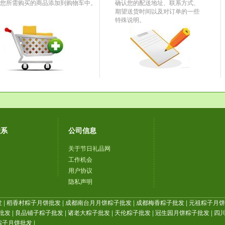
您所需购买的商品添加到购物车中。
确认您的配送地址、联系方式、
期望送货时间以及对订单的一些
特殊说明。
联系
公司信息
关于节日礼品网
工作机会
用户协议
隐私声明
发
|
稻香村粽子月饼批发
|
成都南台月月饼粽子批发
|
成都梅香粽子批发
|
元祖粽子月饼批
批发
|
良品铺子粽子批发
|
诸老大粽子批发
|
天伦粽子批发
|
冠生园月饼粽子批发
|
四川
粽子月饼批发
|