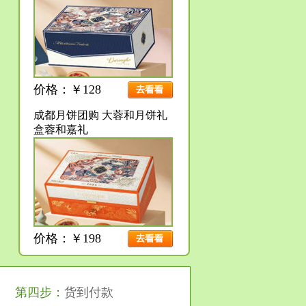
价格：￥128
成都月饼团购 大蓉和月饼礼
盒蓉和嘉礼
价格：￥198
第四步：
货到付款