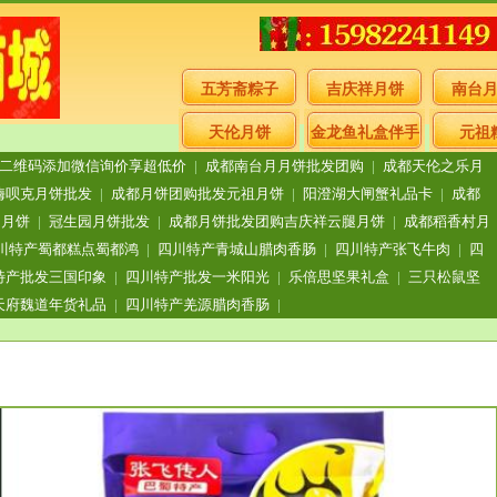
五芳斋粽子
吉庆祥月饼
南台
天伦月饼
金龙鱼礼盒伴手
元祖
二维码添加微信询价享超低价
|
成都南台月月饼批发团购
|
成都天伦之乐月
礼
嗨呗克月饼批发
|
成都月饼团购批发元祖月饼
|
阳澄湖大闸蟹礼品卡
|
成都
月月饼
|
冠生园月饼批发
|
成都月饼批发团购吉庆祥云腿月饼
|
成都稻香村月
川特产蜀都糕点蜀都鸿
|
四川特产青城山腊肉香肠
|
四川特产张飞牛肉
|
四
特产批发三国印象
|
四川特产批发一米阳光
|
乐倍思坚果礼盒
|
三只松鼠坚
天府魏道年货礼品
|
四川特产羌源腊肉香肠
|