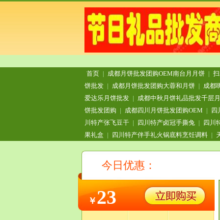
首页
|
成都月饼批发团购OEM南台月月饼
|
扫
饼批发
|
成都月饼批发团购大蓉和月饼
|
成都
爱达乐月饼批发
|
成都中秋月饼礼品批发千层
饼批发团购
|
成都四川月饼批发团购OEM
|
四
川特产张飞豆干
|
四川特产卤冠手撕兔
|
四川
果礼盒
|
四川特产伴手礼火锅底料烹饪调料
|
今日优惠：
23
￥