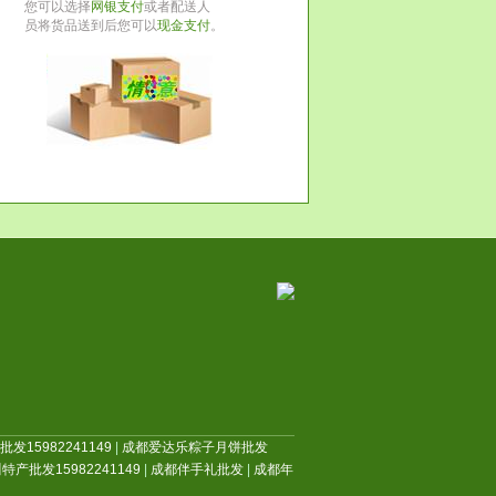
您可以选择
网银支付
或者配送人
员将货品送到后您可以
现金支付
。
发15982241149
|
成都爱达乐粽子月饼批发
特产批发15982241149
|
成都伴手礼批发
|
成都年