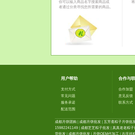
你可以输入商品名字搜索商品或
将
者通过分类寻找您所需要的商品。
用户帮助
合作与
支付方式
合作加盟
常见问题
意见反馈
服务承诺
联系方式
配送范围
成都月饼团购
|
成都月饼批发
|
五芳斋粽子月饼批
15982241149
|
成都芝芝粽子批发
|
真真老老粽子
货批发
|
成都月饼批发
|
月饼OEM代加工
|
吉庆祥