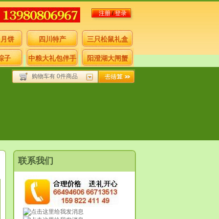
注册
/
登录
月月饼
四川特产
三只松鼠礼盒
粽子
中粮大礼包伴手
阳澄湖大闸蟹
购物车有 0件商品
礼
联系我们