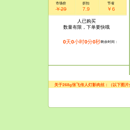
市场价
折扣
节省
￥29
7.9
￥6
人已购买
数量有限，下单要快哦
0
天
0
小时
0
分
0
秒
剩余时间：
关于268g张飞传人灯影肉丝：（以下图