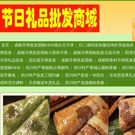
首页
|
成都月饼批发团购OEM南台月月饼
|
扫二维码添加微信询价享超低价
饼批发
|
成都月饼批发团购大蓉和月饼
|
成都月饼团购批发元祖月饼
|
阳澄
月饼礼品批发
|
冠生园月饼批发
|
成都月饼批发团购
|
成都稻香村月饼批发
发团购OEM
|
四川特产蜀都糕点蜀都鸿
|
四川特产青城山腊肉香肠
|
四川特
冠手撕兔
|
四川特产批发三国印象
|
四川特产批发一米阳光
|
乐倍思坚果礼
底料烹饪调料
|
天府魏道年货礼品
|
四川特产羌源腊肉香肠
|