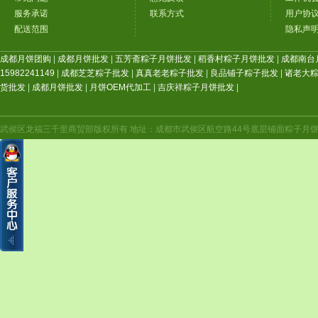
服务承诺
联系方式
用户协
配送范围
隐私声
成都月饼团购
|
成都月饼批发
|
五芳斋粽子月饼批发
|
稻香村粽子月饼批发
|
成都南台
15982241149
|
成都芝芝粽子批发
|
真真老老粽子批发
|
良品铺子粽子批发
|
诸老大
货批发
|
成都月饼批发
|
月饼OEM代加工
|
吉庆祥粽子月饼批发
|
武侯区龙福三千里商贸部版权所有 地址：成都市武侯区航空路44号底层铺面粽子月饼年货（航