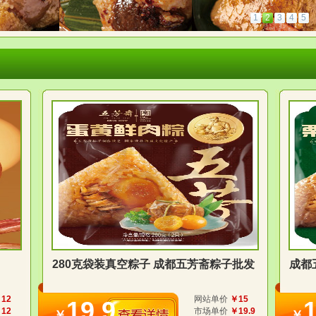
1
2
3
4
5
280克袋装真空粽子 成都五芳斋粽子批发
成都
12
网站单价
￥15
19.9
1
12
市场单价
￥19.9
￥
￥