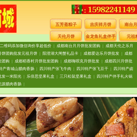
五芳斋粽子
吉庆祥月饼
南台
天伦月饼
金龙鱼礼盒伴手
元祖
二维码添加微信询价享超低价
|
成都南台月月饼批发团购
|
成都天伦之乐月
礼
月饼团购批发元祖月饼
|
阳澄湖大闸蟹礼品卡
|
成都爱达乐月饼批发
|
成都
发团购
|
成都稻香村月饼批发团购
|
成都嗨呗克月饼批发
|
成都四川月饼批
特产青城山腊肉香肠
|
四川特产张飞牛肉
|
四川特产张飞豆干
|
四川特产卤
批发一米阳光
|
乐倍思坚果礼盒
|
三只松鼠坚果礼盒
|
四川特产伴手礼火锅
羌源腊肉香肠
|