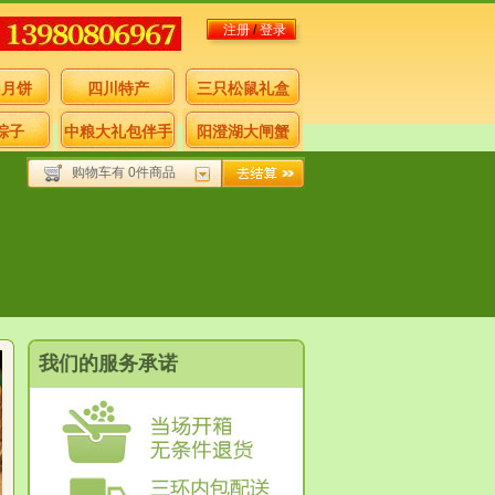
注册
/
登录
月月饼
四川特产
三只松鼠礼盒
粽子
中粮大礼包伴手
阳澄湖大闸蟹
购物车有 0件商品
礼
我们的服务承诺