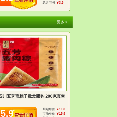
总共节省
￥3.9
更多 >
四川五芳斋粽子批发团购 200克真空
网站单价
￥11.8
5.9
市场单价
￥15.9