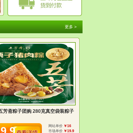
更多 >
五芳斋粽子团购 280克真空袋装粽子
网站单价
￥16
9.9
市场单价
￥19.9