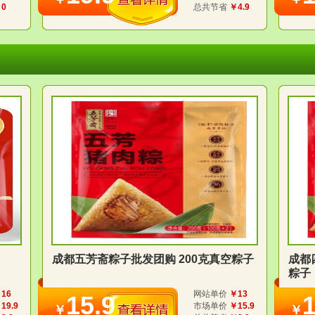
0
总共节省
￥4.9
成都五芳斋粽子批发团购 200克真空粽子
成都
粽子
16
网站单价
￥13
15.9
1
19.9
市场单价
￥15.9
￥
￥