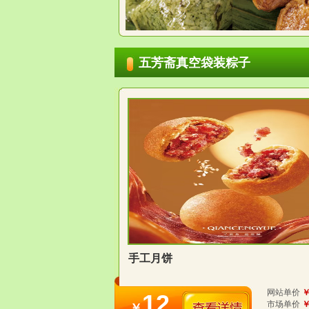
五芳斋真空袋装粽子
手工月饼
网站单价
￥
12
市场单价
￥
￥