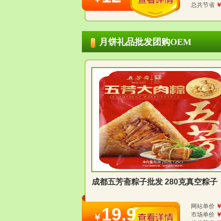
总共节省
￥
月饼礼品批发团购OEM
成都五芳斋粽子批发 280克真空粽子
网站单价
￥
19.9
市场单价
￥
￥