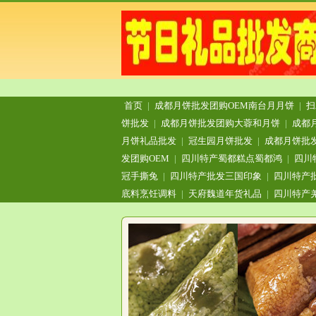
首页
|
成都月饼批发团购OEM南台月月饼
|
扫
饼批发
|
成都月饼批发团购大蓉和月饼
|
成都
月饼礼品批发
|
冠生园月饼批发
|
成都月饼批
发团购OEM
|
四川特产蜀都糕点蜀都鸿
|
四川
冠手撕兔
|
四川特产批发三国印象
|
四川特产
底料烹饪调料
|
天府魏道年货礼品
|
四川特产