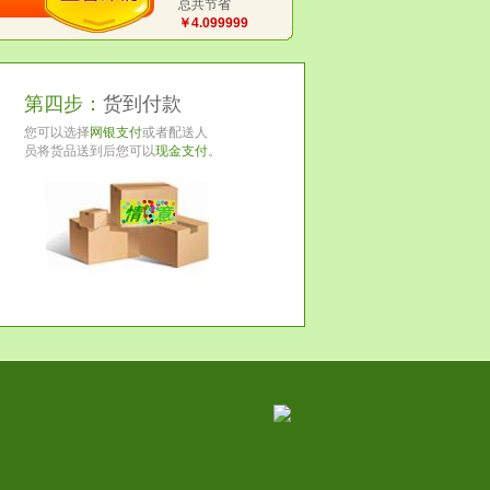
总共节省
￥4.099999
第四步：
货到付款
您可以选择
网银支付
或者配送人
员将货品送到后您可以
现金支付
。