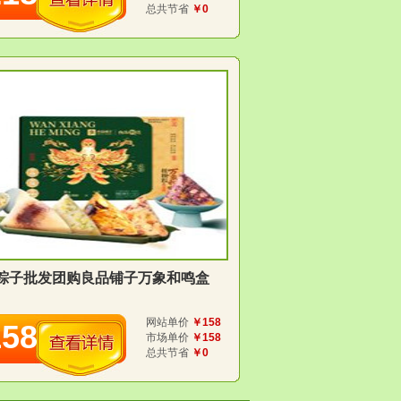
总共节省
￥0
粽子批发团购良品铺子万象和鸣盒
网站单价
￥158
158
市场单价
￥158
总共节省
￥0