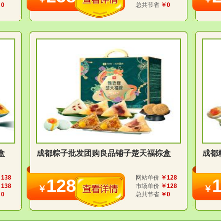
0
总共节省
￥0
盒
成都粽子批发团购良品铺子楚天福棕盒
成都
138
网站单价
￥128
128
138
市场单价
￥128
￥
￥
0
总共节省
￥0