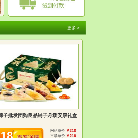
更多 >
粽子批发团购良品铺子舟载安康礼盒
网站单价
￥218
218
市场单价
￥218