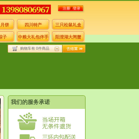
注册
/
登录
月月饼
四川特产
三只松鼠礼盒
粽子
中粮大礼包伴手
阳澄湖大闸蟹
购物车有 0件商品
礼
我们的服务承诺