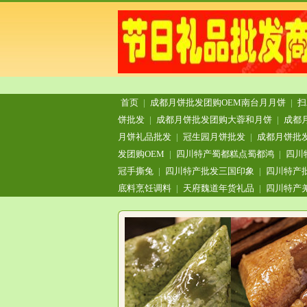
首页
|
成都月饼批发团购OEM南台月月饼
|
扫
饼批发
|
成都月饼批发团购大蓉和月饼
|
成都
月饼礼品批发
|
冠生园月饼批发
|
成都月饼批
发团购OEM
|
四川特产蜀都糕点蜀都鸿
|
四川
冠手撕兔
|
四川特产批发三国印象
|
四川特产
底料烹饪调料
|
天府魏道年货礼品
|
四川特产