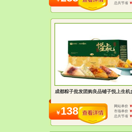
总共节省
￥
成都粽子批发团购良品铺子悦上生机
网站单价
￥
138
市场单价
￥
￥
总共节省
￥