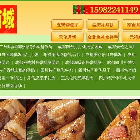
五芳斋粽子
吉庆祥月饼
南台
天伦月饼
金龙鱼礼盒伴手
元祖
二维码添加微信询价享超低价
|
成都南台月月饼批发团购
|
成都天伦之乐月
礼
月饼团购批发元祖月饼
|
阳澄湖大闸蟹礼品卡
|
成都爱达乐月饼批发
|
成都
发团购
|
成都稻香村月饼批发团购
|
成都嗨呗克月饼批发
|
成都四川月饼批
特产青城山腊肉香肠
|
四川特产张飞牛肉
|
四川特产张飞豆干
|
四川特产卤
批发一米阳光
|
乐倍思坚果礼盒
|
三只松鼠坚果礼盒
|
四川特产伴手礼火锅
羌源腊肉香肠
|