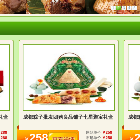
1
2
3
4
5
礼盒
成都粽子批发团购良品铺子七星聚宝礼盒
成都
288
网站单价
￥258
258
288
市场单价
￥258
￥
￥